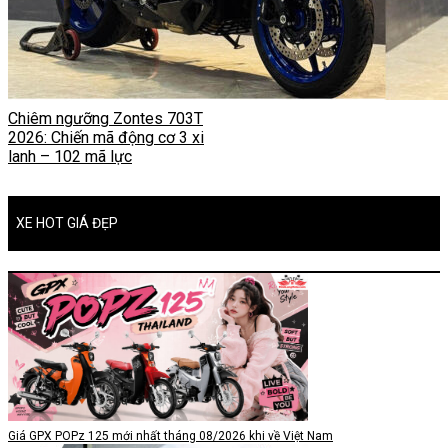
Chiêm ngưỡng Zontes 703T
2026: Chiến mã động cơ 3 xi
lanh – 102 mã lực
XE HOT GIÁ ĐẸP
Giá GPX POPz 125 mới nhất tháng 08/2026 khi về Việt Nam