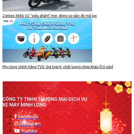
Zontes 368G V2 “siêu phẩm” mới, động cơ gần 40 mã lực
Phụ tùng chính hãng TVS: Giá hợp lý, chất lượng nhập khẩu [Có sẵn]
CÔNG TY TNHH THƯƠNG MẠI DỊCH VỤ
XE MÁY MINH LONG
Facebook
Instagram
Youtube