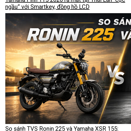
ngầu” với Smartkey, đồng hồ LCD
So sánh TVS Ronin 225 và Yamaha XSR 155: