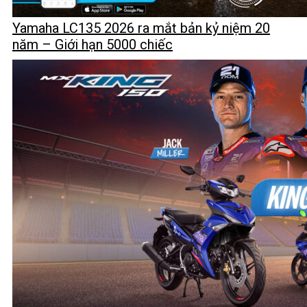
Yamaha LC135 2026 ra mắt bản kỷ niệm 20
năm – Giới hạn 5000 chiếc