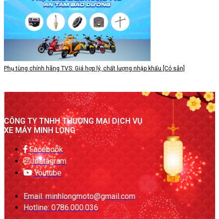
Phụ tùng chính hãng TVS: Giá hợp lý, chất lượng nhập khẩu [Có sẵn]
CÔNG TY TNHH THƯƠNG MẠI DỊCH VỤ
XE MÁY MINH LONG
Facebook
Instagram
Youtube
Email: minhlongmoto@gmail.com
Hotline: 0786.000.036