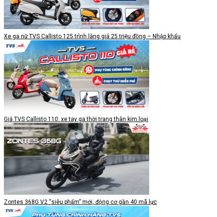
Xe ga nữ TVS Callisto 125 trình làng giá 25 triệu đồng – Nhập khẩu
Giá TVS Callisto 110: xe tay ga thời trang thân kim loại
Zontes 368G V2 “siêu phẩm” mới, động cơ gần 40 mã lực