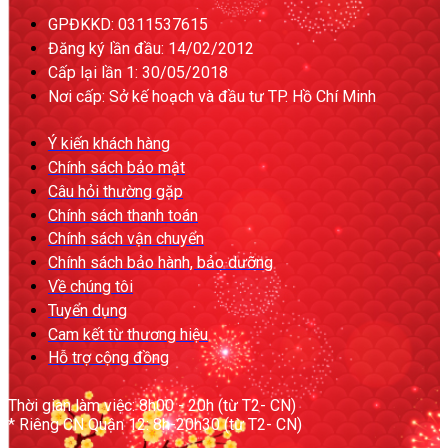
GPĐKKD: 0311537615
Đăng ký lần đầu: 14/02/2012
Cấp lại lần 1: 30/05/2018
Nơi cấp: Sở kế hoạch và đầu tư TP. Hồ Chí Minh
Ý kiến khách hàng
Chính sách bảo mật
Câu hỏi thường gặp
Chính sách thanh toán
Chính sách vận chuyển
Chính sách bảo hành, bảo dưỡng
Về chúng tôi
Tuyển dụng
Cam kết từ thương hiệu
Hỗ trợ cộng đồng
Thời gian làm việc: 8h00 - 20h (từ T2- CN)
* Riêng CN Quận 12: 8h-20h30 (từ T2- CN)