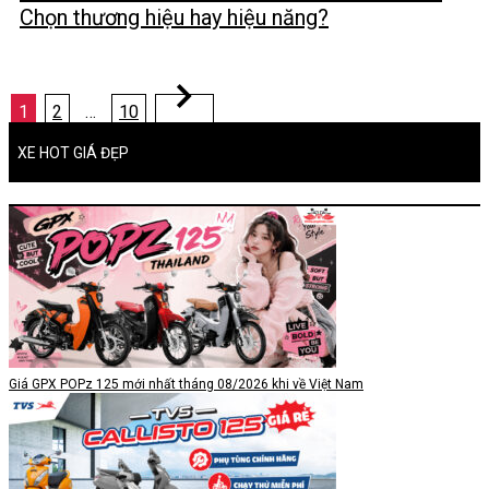
Chọn thương hiệu hay hiệu năng?
Phân
1
2
…
10
trang
bài
XE HOT GIÁ ĐẸP
viết
Giá GPX POPz 125 mới nhất tháng 08/2026 khi về Việt Nam