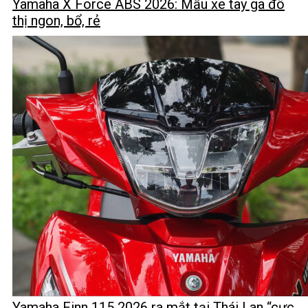
Yamaha X Force ABS 2026: Mẫu xe tay ga đô
thị ngon, bổ, rẻ
Yamaha Finn 115 2026 ra mắt tại Thái Lan “cực