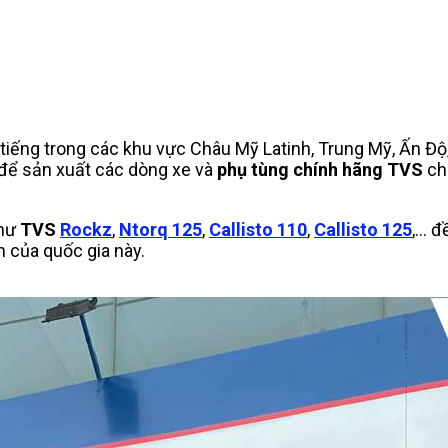
iếng trong các khu vực Châu Mỹ Latinh, Trung Mỹ, Ấn Độ,
để sản xuất các dòng xe và
phụ tùng chính hãng TVS
ch
như
TVS
Rockz
,
Ntorq 125
,
Callisto 110
,
Callisto 125
,… đ
 của quốc gia này.