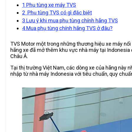
1
Phụ tùng xe máy TVS
2
Phụ tùng TVS có gì đặc biệt
3
Lưu ý khi mua phụ tùng chính hãng TVS
4
Mua phụ tùng chính hãng TVS ở đâu?
TVS Motor một trong những thương hiệu xe máy nổi t
hãng xe đã mở thêm khu vực nhà máy tại Indonesia 
Châu Á.
Tại thị trường Việt Nam, các dòng xe của hãng này 
nhập từ nhà máy Indonesia với tiêu chuẩn, quy chuẩn