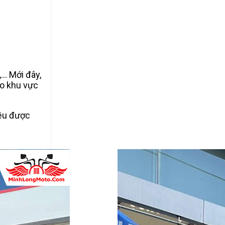
… Mới đây,
o khu vực
ều được