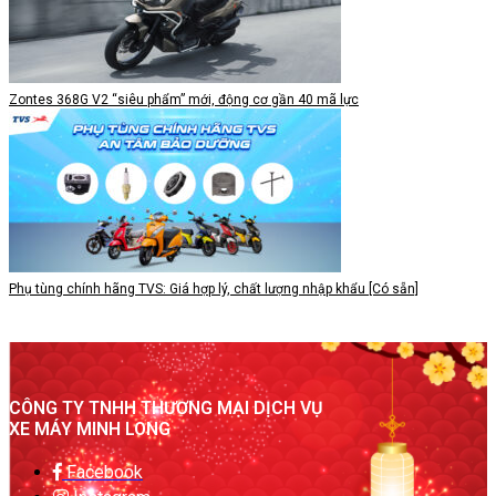
Zontes 368G V2 “siêu phẩm” mới, động cơ gần 40 mã lực
Phụ tùng chính hãng TVS: Giá hợp lý, chất lượng nhập khẩu [Có sẵn]
CÔNG TY TNHH THƯƠNG MẠI DỊCH VỤ
XE MÁY MINH LONG
Facebook