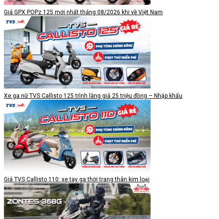
Giá GPX POPz 125 mới nhất tháng 08/2026 khi về Việt Nam
Xe ga nữ TVS Callisto 125 trình làng giá 25 triệu đồng – Nhập khẩu
Giá TVS Callisto 110: xe tay ga thời trang thân kim loại