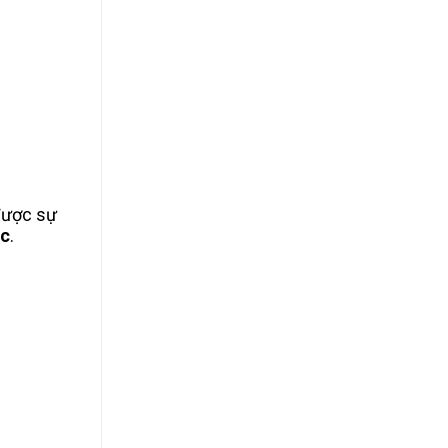
 được sự
c
.