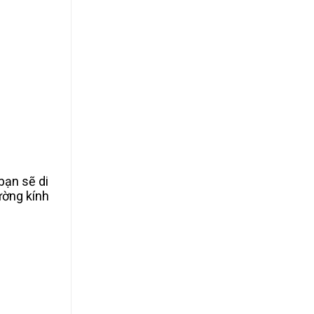
bạn sẽ di
ường kính