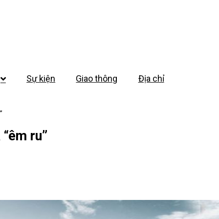
Sự kiện
Giao thông
Địa chỉ
”
 “êm ru”