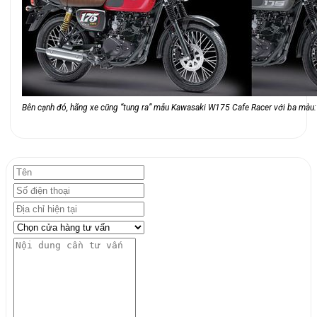
Bên cạnh đó, hãng xe cũng “tung ra” mẫu Kawasaki W175 Cafe Racer với ba màu: