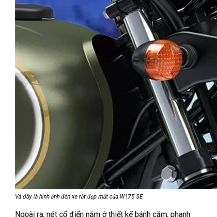
Và đây là hình ảnh đèn xe rất đẹp mắt của W175 SE
Ngoài ra, nét cổ điển nằm ở thiết kế bánh căm, phanh