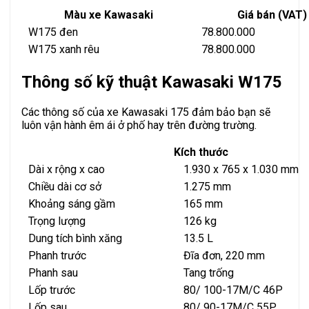
Màu xe Kawasaki
Giá bán (VAT)
W175 đen
78.800.000
W175 xanh rêu
78.800.000
Thông số kỹ thuật Kawasaki W175
Các thông số của xe Kawasaki 175 đảm bảo bạn sẽ
luôn vận hành êm ái ở phố hay trên đường trường.
Kích thước
Dài x rộng x cao
1.930 x 765 x 1.030 mm
Chiều dài cơ sở
1.275 mm
Khoảng sáng gầm
165 mm
Trọng lượng
126 kg
Dung tích bình xăng
13.5 L
Phanh trước
Đĩa đơn, 220 mm
Phanh sau
Tang trống
Lốp trước
80/ 100-17M/C 46P
Lốp sau
80/ 90-17M/C 55P