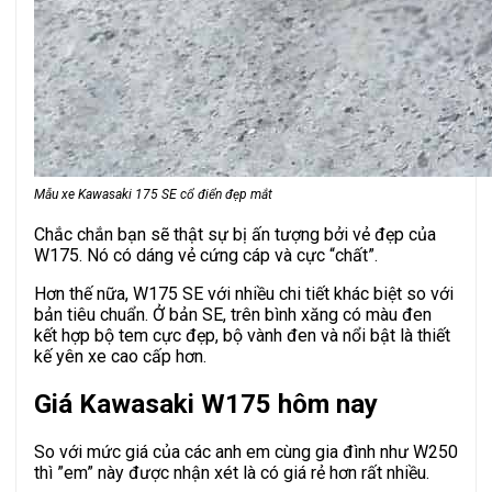
Mẫu xe Kawasaki 175 SE cổ điển đẹp mắt
Chắc chắn bạn sẽ thật sự bị ấn tượng bởi vẻ đẹp của
W175. Nó có dáng vẻ cứng cáp và cực “chất”.
Hơn thế nữa, W175 SE với nhiều chi tiết khác biệt so với
bản tiêu chuẩn. Ở bản SE, trên bình xăng có màu đen
kết hợp bộ tem cực đẹp, bộ vành đen và nổi bật là thiết
kế yên xe cao cấp hơn.
Giá Kawasaki W175 hôm nay
So với mức giá của các anh em cùng gia đình như W250
thì ”em” này được nhận xét là có giá rẻ hơn rất nhiều.