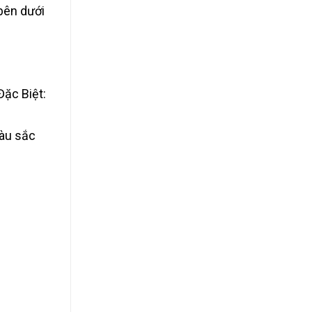
bên dưới
Đặc Biệt:
màu sắc