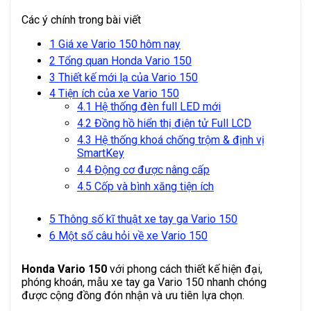
Các ý chính trong bài viết
1
Giá xe Vario 150 hôm nay
2
Tổng quan Honda Vario 150
3
Thiết kế mới lạ của Vario 150
4
Tiện ích của xe Vario 150
4.1
Hệ thống đèn full LED mới
4.2
Đồng hồ hiển thị điện tử Full LCD
4.3
Hệ thống khoá chống trộm & định vị
SmartKey
4.4
Động cơ được nâng cấp
4.5
Cốp và bình xăng tiện ích
5
Thông số kĩ thuật xe tay ga Vario 150
6
Một số câu hỏi về xe Vario 150
Honda Vario 150
với phong cách thiết kế hiện đại,
phóng khoán, mẫu xe tay ga Vario 150 nhanh chóng
được cộng đồng đón nhận và ưu tiên lựa chọn.