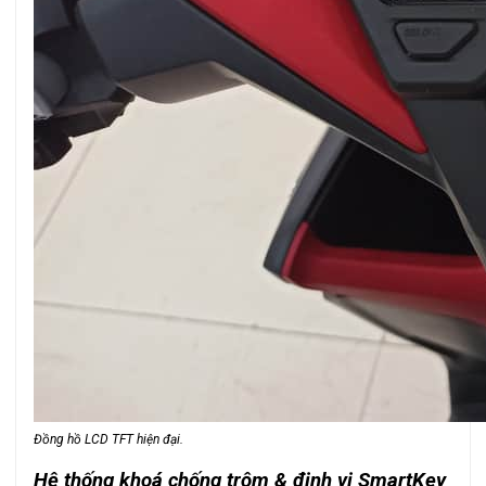
Đồng hồ LCD TFT hiện đại.
Hệ thống khoá chống trộm & định vị SmartKey