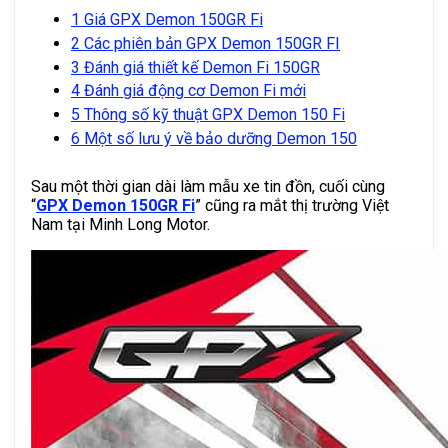
1
Giá GPX Demon 150GR Fi
2
Các phiên bản GPX Demon 150GR FI
3
Đánh giá thiết kế Demon Fi 150GR
4
Đánh giá động cơ Demon Fi mới
5
Thông số kỹ thuật GPX Demon 150 Fi
6
Một số lưu ý về bảo dưỡng Demon 150
Sau một thời gian dài làm mẫu xe tin đồn, cuối cùng
“
GPX Demon 150GR Fi
” cũng ra mắt thị trường Việt
Nam tại Minh Long Motor.