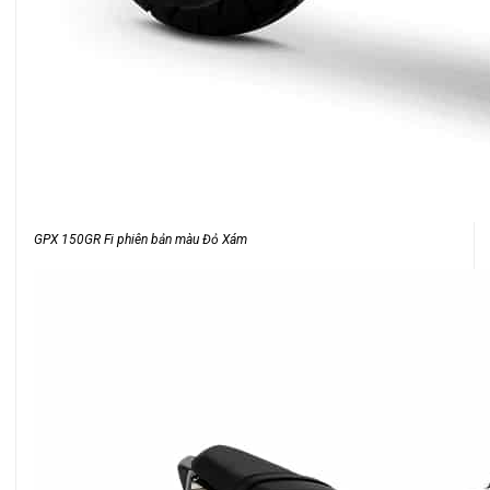
GPX 150GR Fi phiên bản màu Đỏ Xám