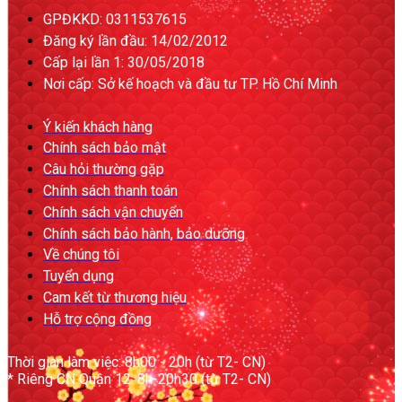
GPĐKKD: 0311537615
Đăng ký lần đầu: 14/02/2012
Cấp lại lần 1: 30/05/2018
Nơi cấp: Sở kế hoạch và đầu tư TP. Hồ Chí Minh
Ý kiến khách hàng
Chính sách bảo mật
Câu hỏi thường gặp
Chính sách thanh toán
Chính sách vận chuyển
Chính sách bảo hành, bảo dưỡng
Về chúng tôi
Tuyển dụng
Cam kết từ thương hiệu
Hỗ trợ cộng đồng
Thời gian làm việc: 8h00 - 20h (từ T2- CN)
* Riêng CN Quận 12: 8h-20h30 (từ T2- CN)