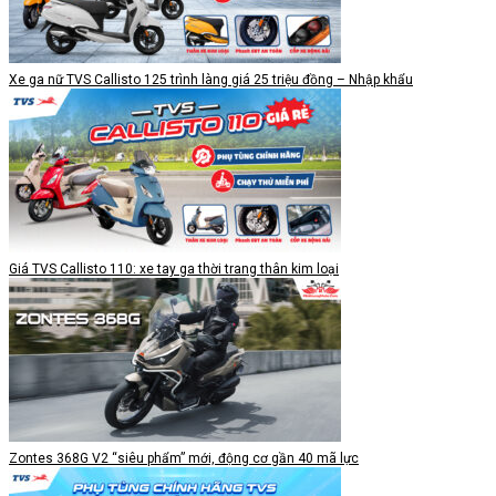
Xe ga nữ TVS Callisto 125 trình làng giá 25 triệu đồng – Nhập khẩu
Giá TVS Callisto 110: xe tay ga thời trang thân kim loại
Zontes 368G V2 “siêu phẩm” mới, động cơ gần 40 mã lực