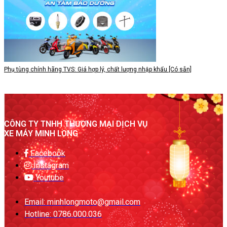
Phụ tùng chính hãng TVS: Giá hợp lý, chất lượng nhập khẩu [Có sẵn]
CÔNG TY TNHH THƯƠNG MẠI DỊCH VỤ
XE MÁY MINH LONG
Facebook
Instagram
Youtube
Email: minhlongmoto@gmail.com
Hotline: 0786.000.036