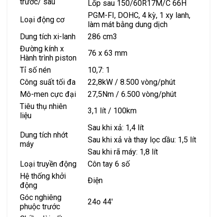
trước/ sau
Lốp sau 150/60R17M/C 66H
PGM-FI, DOHC, 4 kỳ, 1 xy lanh,
Loại động cơ
làm mát bằng dung dịch
Dung tích xi-lanh
286 cm3
Đường kính x
76 x 63 mm
Hành trình piston
Tỉ số nén
10,7: 1
Công suất tối đa
22,8kW / 8.500 vòng/phút
Mô-men cực đại
27,5Nm / 6.500 vòng/phút
Tiêu thụ nhiên
3,1 lít / 100km
liệu
Sau khi xả: 1,4 lít
Dung tích nhớt
Sau khi xả và thay lọc dầu: 1,5 lít
máy
Sau khi rã máy: 1,8 lít
Loại truyền động
Côn tay 6 số
Hệ thống khởi
Điện
động
Góc nghiêng
24o 44′
phuộc trước