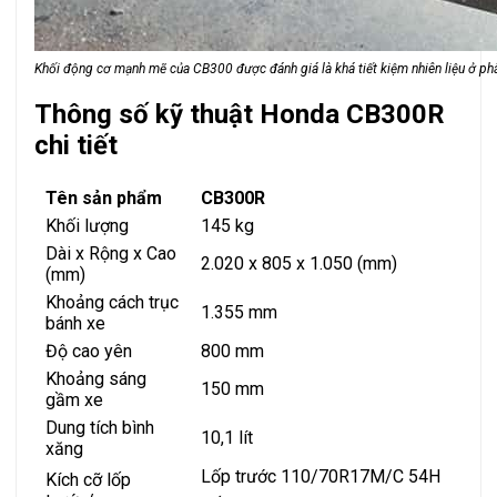
Khối động cơ mạnh mẽ của CB300 được đánh giá là khá tiết kiệm nhiên liệu ở p
Thông số kỹ thuật Honda CB300R
chi tiết
Tên sản phẩm
CB300R
Khối lượng
145 kg
Dài x Rộng x Cao
2.020 x 805 x 1.050 (mm)
(mm)
Khoảng cách trục
1.355 mm
bánh xe
Độ cao yên
800 mm
Khoảng sáng
150 mm
gầm xe
Dung tích bình
10,1 lít
xăng
Lốp trước 110/70R17M/C 54H
Kích cỡ lốp