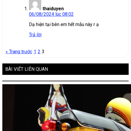
thaiduyen
06/08/2024 lúc 08:02
Dạ hiện tại bên em hết mẫu này r ạ
Trả lời
« Trang trước
1
2
3
BÀI VIẾT LIÊN QUAN