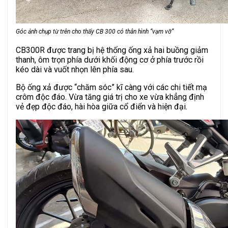
Góc ảnh chụp từ trên cho thấy CB 300 có thân hình “vạm vỡ”
CB300R được trang bị hệ thống ống xả hai buồng giảm
thanh, ôm trọn phía dưới khối động cơ ở phía trước rồi
kéo dài và vuốt nhọn lên phía sau.
Bộ ống xả được “chăm sóc” kĩ càng với các chi tiết mạ
crôm độc đáo. Vừa tăng giá trị cho xe vừa khẳng định
vẻ đẹp độc đáo, hài hòa giữa cổ điển và hiện đại.