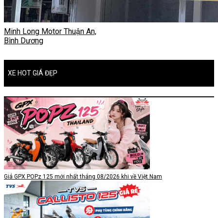
Minh Long Motor Thuận An,
Bình Dương
XE HOT GIÁ ĐẸP
Giá GPX POPz 125 mới nhất tháng 08/2026 khi về Việt Nam