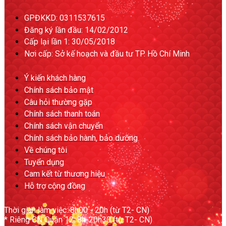
GPĐKKD: 0311537615
Đăng ký lần đầu: 14/02/2012
Cấp lại lần 1: 30/05/2018
Nơi cấp: Sở kế hoạch và đầu tư TP. Hồ Chí Minh
Ý kiến khách hàng
Chính sách bảo mật
Câu hỏi thường gặp
Chính sách thanh toán
Chính sách vận chuyển
Chính sách bảo hành, bảo dưỡng
Về chúng tôi
Tuyển dụng
Cam kết từ thương hiệu
Hỗ trợ cộng đồng
Thời gian làm việc: 8h00 - 20h (từ T2- CN)
* Riêng CN Quận 12: 8h-20h30 (từ T2- CN)