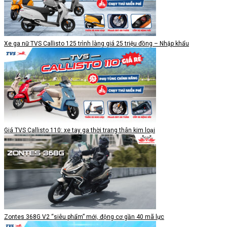
Xe ga nữ TVS Callisto 125 trình làng giá 25 triệu đồng – Nhập khẩu
Giá TVS Callisto 110: xe tay ga thời trang thân kim loại
Zontes 368G V2 “siêu phẩm” mới, động cơ gần 40 mã lực