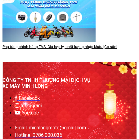
Phụ tùng chính hãng TVS: Giá hợp lý, chất lượng nhập khẩu [Có sẵn]
CÔNG TY TNHH THƯƠNG MẠI DỊCH VỤ
XE MÁY MINH LONG
Facebook
Instagram
Youtube
Email: minhlongmoto@gmail.com
Hotline: 0786.000.036