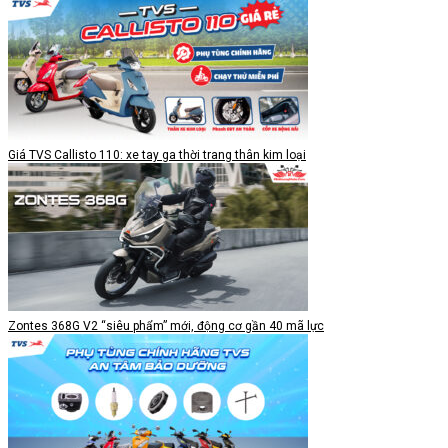
Giá TVS Callisto 110: xe tay ga thời trang thân kim loại
Zontes 368G V2 “siêu phẩm” mới, động cơ gần 40 mã lực