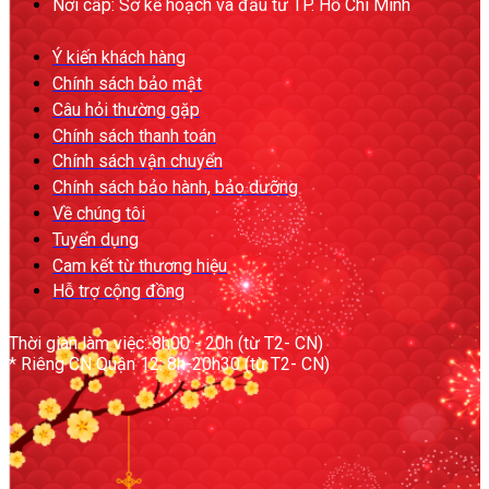
Nơi cấp: Sở kế hoạch và đầu tư TP. Hồ Chí Minh
Ý kiến khách hàng
Chính sách bảo mật
Câu hỏi thường gặp
Chính sách thanh toán
Chính sách vận chuyển
Chính sách bảo hành, bảo dưỡng
Về chúng tôi
Tuyển dụng
Cam kết từ thương hiệu
Hỗ trợ cộng đồng
Thời gian làm việc: 8h00 - 20h (từ T2- CN)
* Riêng CN Quận 12: 8h-20h30 (từ T2- CN)