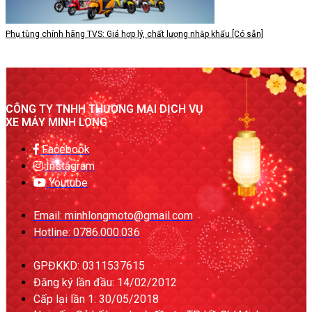
Phụ tùng chính hãng TVS: Giá hợp lý, chất lượng nhập khẩu [Có sẵn]
CÔNG TY TNHH THƯƠNG MẠI DỊCH VỤ
XE MÁY MINH LONG
Facebook
Instagram
Youtube
Email: minhlongmoto@gmail.com
Hotline: 0786.000.036
GPĐKKD: 0311537615
Đăng ký lần đầu: 14/02/2012
Cấp lại lần 1: 30/05/2018