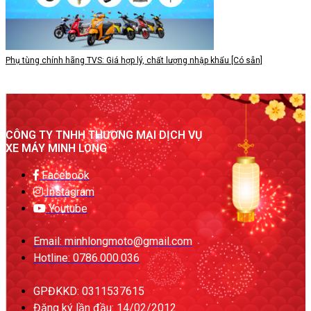
Phụ tùng chính hãng TVS: Giá hợp lý, chất lượng nhập khẩu [Có sẵn]
CÔNG TY TNHH THƯƠNG MẠI DỊCH VỤ
XE MÁY MINH LONG
Facebook
Instagram
Youtube
Email: minhlongmoto@gmail.com
Hotline: 0786.000.036
GPĐKKD: 0311537615
Đăng ký lần đầu: 14/02/2012