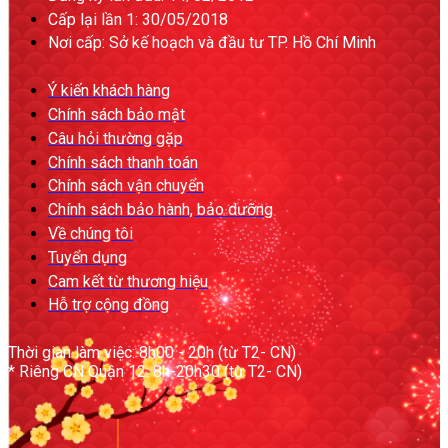
Cấp lại lần 1: 30/05/2018
Nơi cấp: Sở kế hoạch và đầu tư TP. Hồ Chí Minh
Ý kiến khách hàng
Chính sách bảo mật
Câu hỏi thường gặp
Chính sách thanh toán
Chính sách vận chuyển
Chính sách bảo hành, bảo dưỡng
Về chúng tôi
Tuyển dụng
Cam kết từ thương hiệu
Hỗ trợ cộng đồng
Thời gian làm việc: 8h00 - 20h (từ T2- CN)
* Riêng CN Quận 12: 8h-20h30 (từ T2- CN)