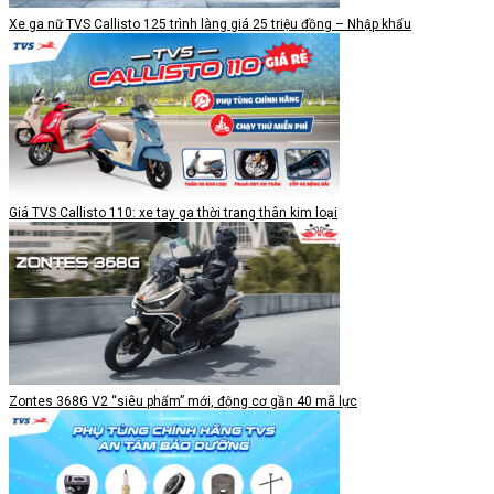
Xe ga nữ TVS Callisto 125 trình làng giá 25 triệu đồng – Nhập khẩu
Giá TVS Callisto 110: xe tay ga thời trang thân kim loại
Zontes 368G V2 “siêu phẩm” mới, động cơ gần 40 mã lực