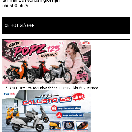
tại Thái Lan với bản giới hạn
chỉ 500 chiếc
XE HOT GIÁ ĐẸP
Giá GPX POPz 125 mới nhất tháng 08/2026 khi về Việt Nam