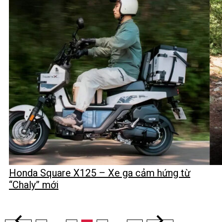
Honda Square X125 – Xe ga cảm hứng từ
“Chaly” mới
Phân