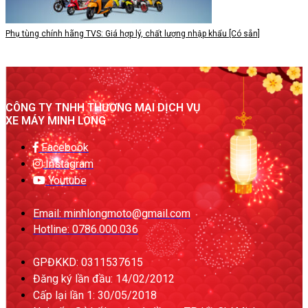
Phụ tùng chính hãng TVS: Giá hợp lý, chất lượng nhập khẩu [Có sẵn]
CÔNG TY TNHH THƯƠNG MẠI DỊCH VỤ
XE MÁY MINH LONG
Facebook
Instagram
Youtube
Email: minhlongmoto@gmail.com
Hotline: 0786.000.036
GPĐKKD: 0311537615
Đăng ký lần đầu: 14/02/2012
Cấp lại lần 1: 30/05/2018