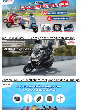
Giá TVS Callisto 110: xe tay ga thời trang thân kim loại
Zontes 368G V2 “siêu phẩm” mới, động cơ gần 40 mã lực