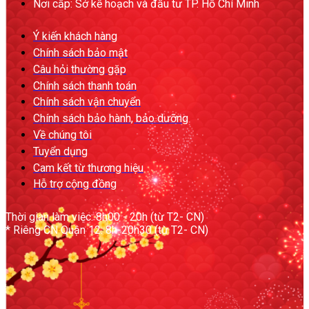
Nơi cấp: Sở kế hoạch và đầu tư TP. Hồ Chí Minh
Ý kiến khách hàng
Chính sách bảo mật
Câu hỏi thường gặp
Chính sách thanh toán
Chính sách vận chuyển
Chính sách bảo hành, bảo dưỡng
Về chúng tôi
Tuyển dụng
Cam kết từ thương hiệu
Hỗ trợ cộng đồng
Thời gian làm việc: 8h00 - 20h (từ T2- CN)
* Riêng CN Quận 12: 8h-20h30 (từ T2- CN)