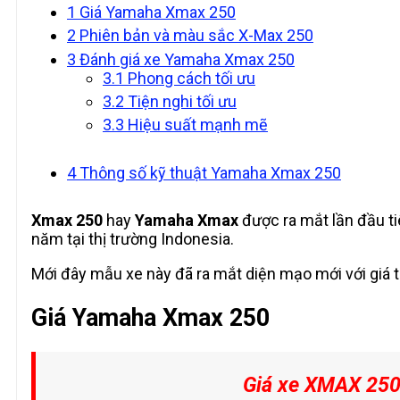
1
Giá Yamaha Xmax 250
2
Phiên bản và màu sắc X-Max 250
3
Đánh giá xe Yamaha Xmax 250
3.1
Phong cách tối ưu
3.2
Tiện nghi tối ưu
3.3
Hiệu suất mạnh mẽ
4
Thông số kỹ thuật Yamaha Xmax 250
Xmax 250
hay
Yamaha Xmax
được ra mắt lần đầu ti
năm tại thị trường Indonesia.
Mới đây mẫu xe này đã ra mắt diện mạo mới với giá 
Giá Yamaha Xmax 250
Giá xe XMAX 250