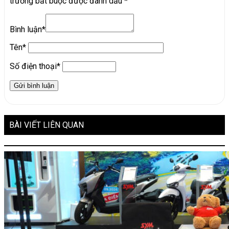
trường bắt buộc được đánh dấu
*
Bình luận*
Tên*
Số điện thoại*
BÀI VIẾT LIÊN QUAN