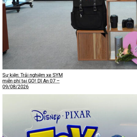
Sự kiện: Trải nghiệm xe SYM
miễn phí tại GO! Dĩ An 07 –
09/08/2026