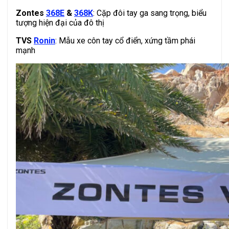
Zontes
368E
&
368K
: Cặp đôi tay ga sang trọng, biểu
tượng hiện đại của đô thị
TVS
Ronin
: Mẫu xe côn tay cổ điển, xứng tầm phái
mạnh