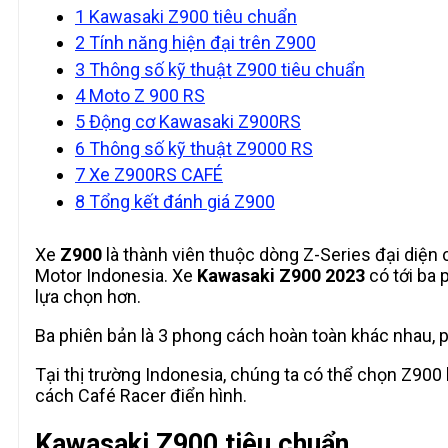
1
Kawasaki Z900 tiêu chuẩn
2
Tính năng hiện đại trên Z900
3
Thông số kỹ thuật Z900 tiêu chuẩn
4
Moto Z 900 RS
5
Động cơ Kawasaki Z900RS
6
Thông số kỹ thuật Z9000 RS
7
Xe Z900RS CAFÉ
8
Tổng kết đánh giá Z900
Xe
Z900
là thành viên thuộc dòng Z-Series đại diện
Motor Indonesia. Xe
Kawasaki Z900 2023
có tới ba 
lựa chọn hơn.
Ba phiên bản là 3 phong cách hoàn toàn khác nhau, 
Tại thị trường Indonesia, chúng ta có thể chọn Z90
cách Café Racer điển hình.
Kawasaki Z900 tiêu chuẩn