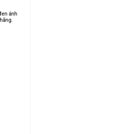
 đen ánh
 hãng.