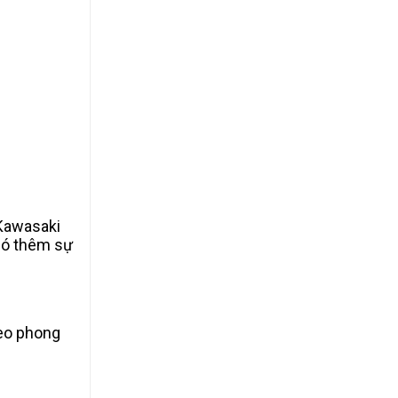
 Kawasaki
 có thêm sự
heo phong