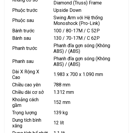
Diamond (Truss) Frame
Phuộc trước
Upside Down
Swing Arm với Hệ thống
Phuộc sau
Monoshock (Pro-Link)
Bánh trước
100 / 80-17M / C 52P
Bánh sau
130 / 70-17M / C 62P
Phanh đĩa gợn sóng (Không
Phanh trước
ABS) / (ABS)
Phanh đĩa gợn sóng (Không
Phanh sau
ABS) / (ABS)
Dài X Rộng X
1.983 x 700 x 1.090 mm
Cao
Chiều cao yên
788 mm
Chiều dài cơ sở
1.312 mm
Khoảng cách
152 mm
gầm
Trọng lượng
139 kg
Dung tích bình
12 lít
xăng