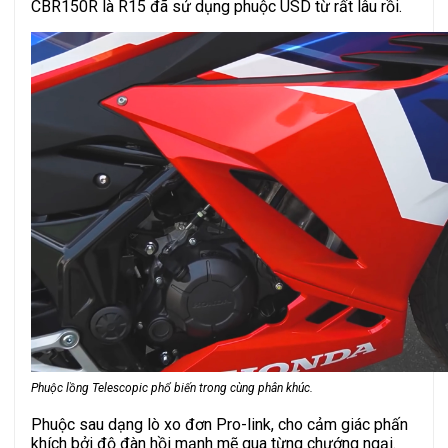
CBR150R là R15 đã sử dụng phuộc USD từ rất lâu rồi.
Phuộc lồng Telescopic phổ biến trong cùng phân khúc.
Phuộc sau dạng lò xo đơn Pro-link, cho cảm giác phấn
khích bởi độ đàn hồi mạnh mẽ qua từng chướng ngại.