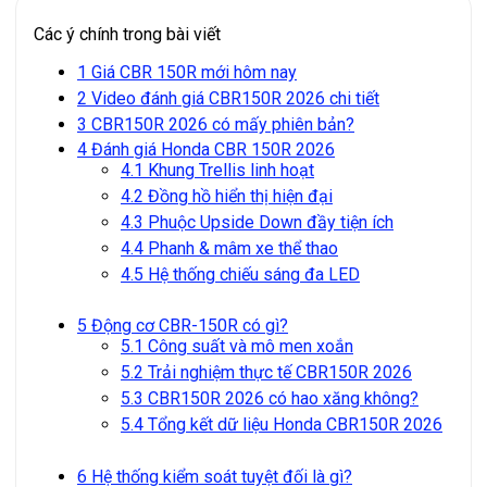
Các ý chính trong bài viết
1
Giá CBR 150R mới hôm nay
2
Video đánh giá CBR150R 2026 chi tiết
3
CBR150R 2026 có mấy phiên bản?
4
Đánh giá Honda CBR 150R 2026
4.1
Khung Trellis linh hoạt
4.2
Đồng hồ hiển thị hiện đại
4.3
Phuộc Upside Down đầy tiện ích
4.4
Phanh & mâm xe thể thao
4.5
Hệ thống chiếu sáng đa LED
5
Động cơ CBR-150R có gì?
5.1
Công suất và mô men xoắn
5.2
Trải nghiệm thực tế CBR150R 2026
5.3
CBR150R 2026 có hao xăng không?
5.4
Tổng kết dữ liệu Honda CBR150R 2026
6
Hệ thống kiểm soát tuyệt đối là gì?