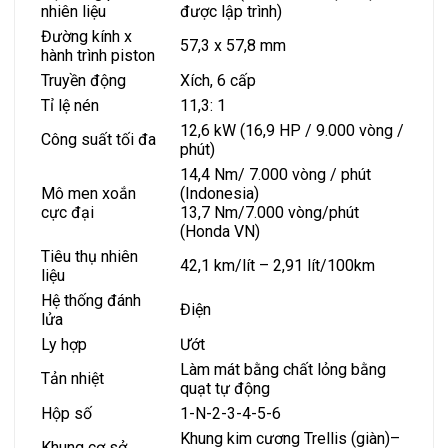
nhiên liệu
được lập trình)
Đường kính x
57,3 x 57,8 mm
hành trình piston
Truyền động
Xích, 6 cấp
Tỉ lệ nén
11,3: 1
12,6 kW (16,9 HP / 9.000 vòng /
Công suất tối đa
phút)
14,4 Nm/ 7.000 vòng / phút
Mô men xoắn
(Indonesia)
cực đại
13,7 Nm/7.000 vòng/phút
(Honda VN)
Tiêu thụ nhiên
42,1 km/lít – 2,91 lít/100km
liệu
Hệ thống đánh
Điện
lửa
Ly hợp
Ướt
Làm mát bằng chất lỏng bằng
Tản nhiệt
quạt tự động
Hộp số
1-N-2-3-4-5-6
Khung kim cương Trellis (giàn)–
Khung cơ sở