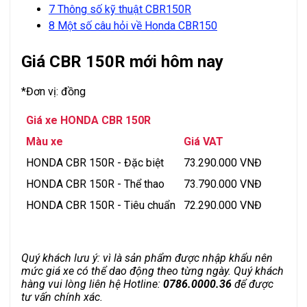
7
Thông số kỹ thuật CBR150R
8
Một số câu hỏi về Honda CBR150
Giá CBR 150R mới hôm nay
*Đơn vị: đồng
Giá xe HONDA CBR 150R
Màu xe
Giá VAT
HONDA CBR 150R - Đặc biệt
73.290.000 VNĐ
HONDA CBR 150R - Thể thao
73.790.000 VNĐ
HONDA CBR 150R - Tiêu chuẩn
72.290.000 VNĐ
Quý khách lưu ý: vì là sản phẩm được nhập khẩu nên
mức giá xe có thể dao động theo từng ngày. Quý khách
hàng vui lòng liên hệ Hotline:
0786.0000.36
để được
tư vấn chính xác.