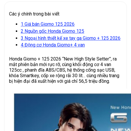
Các ý chính trong bài viết
1
Giá bán Giorno 125 2026
2
Nguồn gốc Honda Giorno 125
3
Ngoại hình thiết kế xe tay ga Giorno + 125 2026
4
Động cơ Honda Giorno+ 4 van
Honda Giorno + 125 2026 “New High Style Setter”, ra
mắt phiên bản mới rực rỡ, cùng khối động cơ 4 van
125cc , phanh đĩa ABS/CBS, hệ thống cổng sạc USB,
khóa Smartkey, cốp xe rộng rãi 30 lít… cùng nhiều trang
bị hiện đại đã xuất hiện với giá chỉ 56,5 triệu đồng.