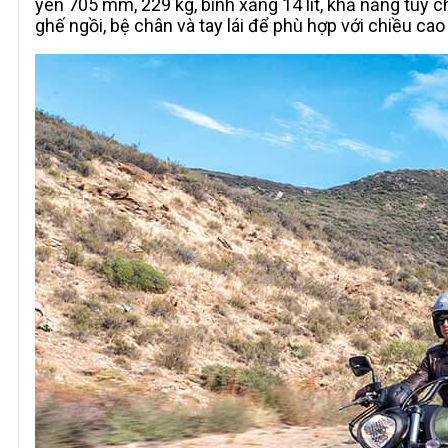
yên 705 mm, 229 kg, bình xăng 14 lít, khả năng tùy ch
ghế ngồi, bệ chân và tay lái để phù hợp với chiều cao 