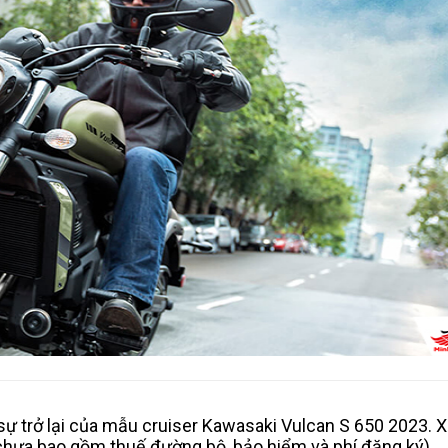
ự trở lại của mẫu cruiser Kawasaki Vulcan S 650 2023. 
chưa bao gồm thuế đường bộ, bảo hiểm và phí đăng ký).