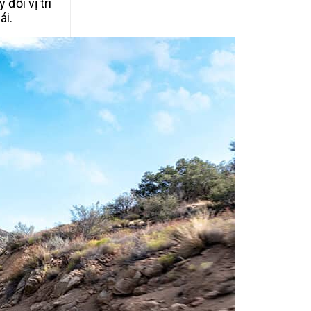
đổi vị trí
ái.