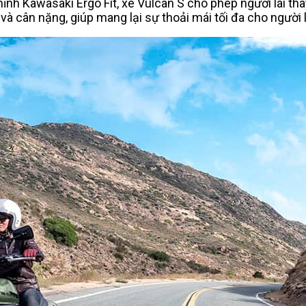
ỉnh Kawasaki Ergo Fit, xe Vulcan S cho phép người lái thay 
và cân nặng, giúp mang lại sự thoải mái tối đa cho người l