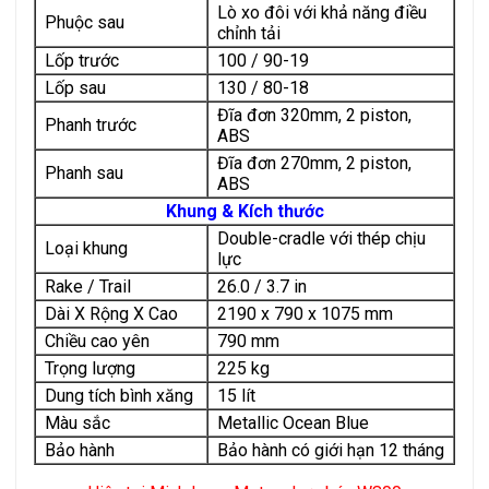
Lò xo đôi với khả năng điều
Phuộc sau
chỉnh tải
Lốp trước
100 / 90-19
Lốp sau
130 / 80-18
Đĩa đơn 320mm, 2 piston,
Phanh trước
ABS
Đĩa đơn 270mm, 2 piston,
Phanh sau
ABS
Khung & Kích thước
Double-cradle với thép chịu
Loại khung
lực
Rake / Trail
26.0 / 3.7 in
Dài X Rộng X Cao
2190 x 790 x 1075 mm
Chiều cao yên
790 mm
Trọng lượng
225 kg
Dung tích bình xăng
15 lít
Màu sắc
Metallic Ocean Blue
Bảo hành
Bảo hành có giới hạn 12 tháng