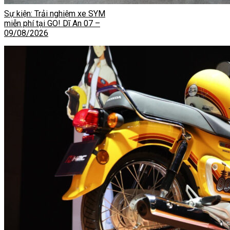
Sự kiện: Trải nghiệm xe SYM
miễn phí tại GO! Dĩ An 07 –
09/08/2026