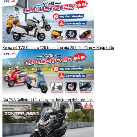
Xe ga nữ TVS Callisto 125 trình làng giá 25 triệu đồng – Nhập khẩu
Giá TVS Callisto 110: xe tay ga thời trang thân kim loại