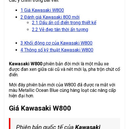
Các ý chính trong bài viết
1
Giá Kawasaki W800
2
Đánh giá Kawasaki 800 mới
2.1
Dấu ấn cổ điển trong thiết kế
2.2
Vẻ đẹp tân thời ấn tượng
3
Khối động cơ của Kawasaki W800
4
Thông số kỹ thuật Kawasaki W800
Kawasaki W800
phiên bản đời mới là một mẫu xe
được đan xen giữa cái cũ và nét mới lạ, pha trộn chút cổ
điển.
Mới đây phiên bản mới của W800 đã được ra mắt với
màu Metallic Ocean Blue cùng hàng loạt các nâng cấp
hiện đại hơn.
Giá Kawasaki W800
Phiên bản quốc tế của
Kawasaki