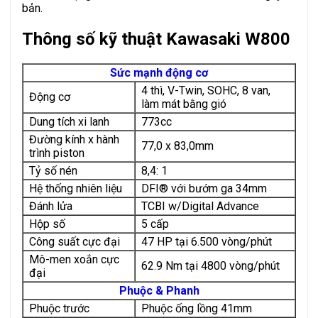
bản.
Thông số kỹ thuật Kawasaki W800
Sức mạnh động cơ
4 thì, V-Twin, SOHC, 8 van,
Động cơ
làm mát bằng gió
Dung tích xi lanh
773cc
Đường kính x hành
77,0 x 83,0mm
trình piston
Tỷ số nén
8,4: 1
Hệ thống nhiên liệu
DFI® với bướm ga 34mm
Đánh lửa
TCBI w/Digital Advance
Hộp số
5 cấp
Công suất cực đại
47 HP tại 6.500 vòng/phút
Mô-men xoắn cực
62.9 Nm tại 4800 vòng/phút
đại
Phuộc & Phanh
Phuộc trước
Phuộc ống lồng 41mm