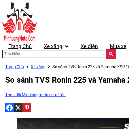
Trang Chủ
Xe xăng
Xe điện
Mua xe
Trang Chủ
Xe xăng
So sánh TVS Ronin 225 và Yamaha XSR 15
So sánh TVS Ronin 225 và Yamaha X
Theo dõi Minhlongmoto.com trên