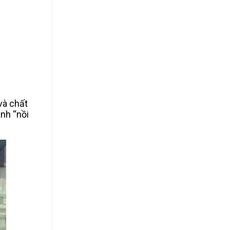
và chất
anh “nồi