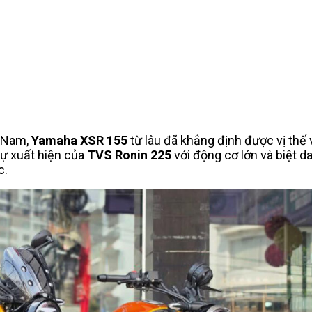
t Nam,
Yamaha XSR 155
từ lâu đã khẳng định được vị thế 
sự xuất hiện của
TVS Ronin 225
với động cơ lớn và biệt d
c.