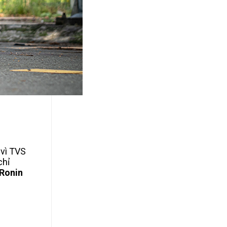
 vì TVS
chỉ
Ronin