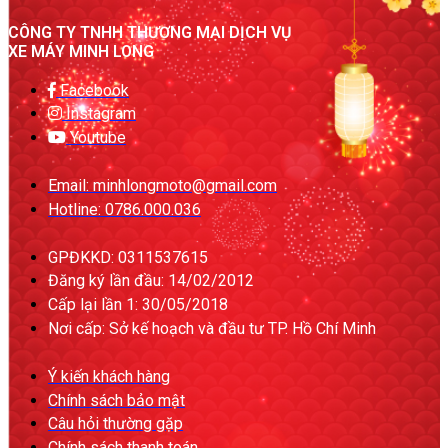
CÔNG TY TNHH THƯƠNG MẠI DỊCH VỤ
XE MÁY MINH LONG
Facebook
Instagram
Youtube
Email: minhlongmoto@gmail.com
Hotline: 0786.000.036
GPĐKKD: 0311537615
Đăng ký lần đầu: 14/02/2012
Cấp lại lần 1: 30/05/2018
Nơi cấp: Sở kế hoạch và đầu tư TP. Hồ Chí Minh
Ý kiến khách hàng
Chính sách bảo mật
Câu hỏi thường gặp
Chính sách thanh toán