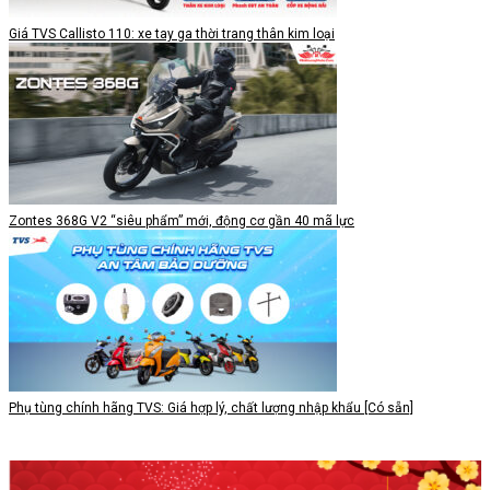
Giá TVS Callisto 110: xe tay ga thời trang thân kim loại
Zontes 368G V2 “siêu phẩm” mới, động cơ gần 40 mã lực
Phụ tùng chính hãng TVS: Giá hợp lý, chất lượng nhập khẩu [Có sẵn]