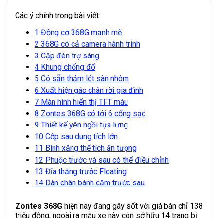
Các ý chính trong bài viết
1
Động cơ 368G mạnh mẽ
2
368G có cả camera hành trình
3
Cặp đèn trợ sáng
4
Khung chống đổ
5
Có sẵn thảm lót sàn nhôm
6
Xuất hiện gác chân rời gia đình
7
Màn hình hiển thị TFT màu
8
Zontes 368G có tới 6 cổng sạc
9
Thiết kế yên ngồi tựa lưng
10
Cốp sau dung tích lớn
11
Bình xăng thể tích ấn tượng
12
Phuộc trước và sau có thể điều chỉnh
13
Đĩa thắng trước Floating
14
Dàn chân bánh căm trước sau
Zontes 368G
hiện nay đang gây sốt với giá bán chỉ 138
triệu đồng, ngoài ra mẫu xe này còn sở hữu 14 trang bị