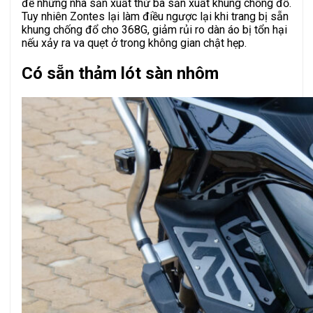
để những nhà sản xuất thứ ba sản xuất khung chống đổ.
Tuy nhiên Zontes lại làm điều ngược lại khi trang bị sẵn
khung chống đổ cho 368G, giảm rủi ro dàn áo bị tổn hại
nếu xảy ra va quẹt ở trong không gian chật hẹp.
Có sẵn thảm lót sàn nhôm