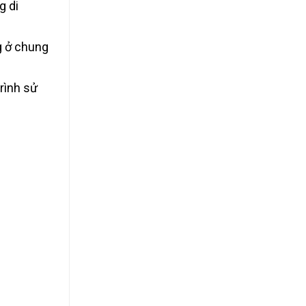
g di
g ở chung
.
trình sử