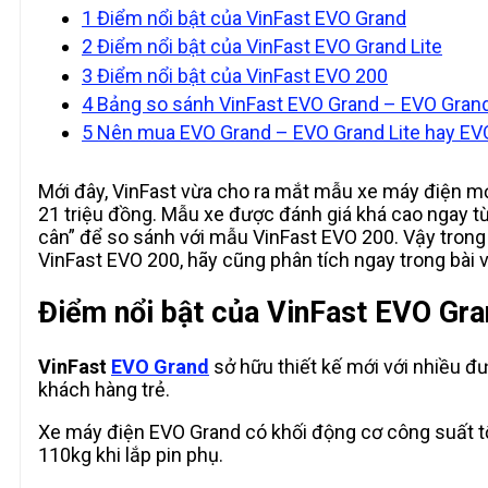
1
Điểm nổi bật của VinFast EVO Grand
2
Điểm nổi bật của VinFast EVO Grand Lite
3
Điểm nổi bật của VinFast EVO 200
4
Bảng so sánh VinFast EVO Grand – EVO Grand
5
Nên mua EVO Grand – EVO Grand Lite hay EV
Mới đây, VinFast vừa cho ra mắt mẫu xe máy điện mới
21 triệu đồng. Mẫu xe được đánh giá khá cao ngay t
cân” để so sánh với mẫu VinFast EVO 200. Vậy tron
VinFast EVO 200, hãy cũng phân tích ngay trong bài 
Điểm nổi bật của VinFast EVO Gr
VinFast
EVO Grand
sở hữu thiết kế mới với nhiều đư
khách hàng trẻ.
Xe máy điện EVO Grand có khối động cơ công suất tối
110kg khi lắp pin phụ.