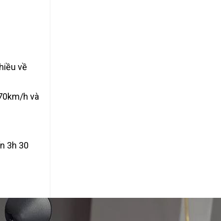
hiều về
 70km/h và
ốn 3h 30