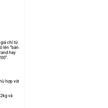
giá chỉ từ
ó lên “bàn
rand hay
200”.
hù hợp với
92kg và