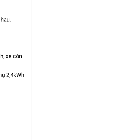
nhau.
Wh, xe còn
phụ 2,4kWh