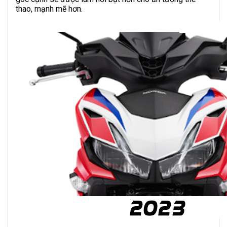
thao, mạnh mẽ hơn.