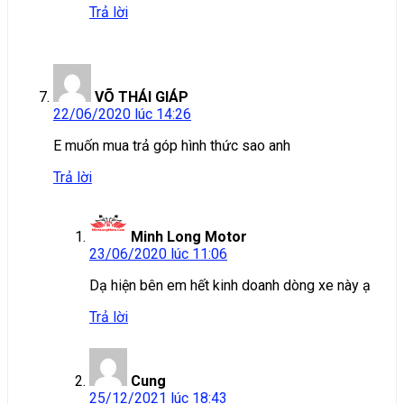
Trả lời
VÕ THÁI GIÁP
22/06/2020 lúc 14:26
E muốn mua trả góp hình thức sao anh
Trả lời
Minh Long Motor
23/06/2020 lúc 11:06
Dạ hiện bên em hết kinh doanh dòng xe này ạ
Trả lời
Cung
25/12/2021 lúc 18:43