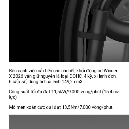
Bên cạnh việc cải tiến các chi tiết, khối động cơ Winner
X 2026 vẫn giữ nguyên là loại DOHC, 4 kỳ, xi lanh đơn,
6 cấp số, dung tích xi lanh 149,2 cm3.
Công suất tối đa đạt 11,5kW/9.000 vòng/phút (15.4 mã
lực).
Mô men xoắn cực đại đạt 13,5Nm/7.000 vòng/phút.