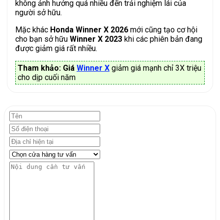
không ảnh hưởng quá nhiều đến trải nghiệm lái của
người sở hữu.
Mặc khác
Honda Winner X 2026
mới cũng tạo cơ hội
cho bạn sở hữu
Winner X 2023
khi các phiên bản đang
được giảm giá rất nhiều.
Tham khảo:
Giá
Winner X
giảm giá mạnh chỉ 3X triệu
cho dịp cuối năm