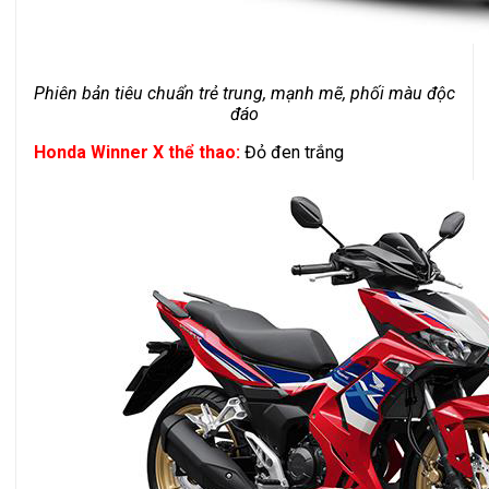
Phiên bản tiêu chuẩn trẻ trung, mạnh mẽ, phối màu độc
đáo
Honda Winner X thể thao:
Đỏ đen trắng