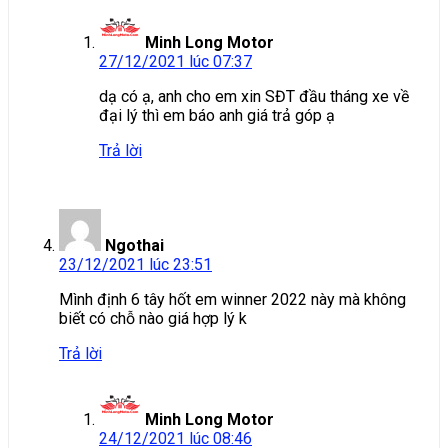
Minh Long Motor
27/12/2021 lúc 07:37
dạ có ạ, anh cho em xin SĐT đầu tháng xe về
đại lý thì em báo anh giá trả góp ạ
Trả lời
Ngothai
23/12/2021 lúc 23:51
Mình định 6 tây hốt em winner 2022 này mà không
biết có chỗ nào giá hợp lý k
Trả lời
Minh Long Motor
24/12/2021 lúc 08:46