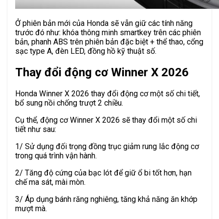
Ở phiên bản mới của Honda sẽ vẫn giữ các tính năng
trước đó như: khóa thông minh smartkey trên các phiên
bản, phanh ABS trên phiên bản đặc biệt + thể thao, cổng
sạc type A, đèn LED, đồng hồ kỹ thuật số.
Thay đổi động cơ Winner X 2026
Honda Winner X 2026 thay đổi động cơ một số chi tiết,
bổ sung nồi chống trượt 2 chiều.
Cụ thể, động cơ Winner X 2026 sẽ thay đổi một số chi
tiết như sau:
1/ Sử dụng đối trọng đồng trục giảm rung lắc động cơ
trong quá trình vận hành.
2/ Tăng độ cứng của bạc lót để giữ ổ bi tốt hơn, hạn
chế ma sát, mài mòn.
3/ Áp dụng bánh răng nghiêng, tăng khả năng ăn khớp
mượt mà.