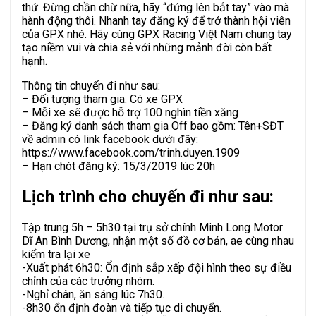
thứ. Đừng chần chừ nữa, hãy “đứng lên bắt tay” vào mà
hành động thôi. Nhanh tay đăng ký để trở thành hội viên
của GPX nhé. Hãy cùng GPX Racing Việt Nam chung tay
tạo niềm vui và chia sẻ với những mảnh đời còn bất
hạnh.
Thông tin chuyến đi như sau:
– Đối tượng tham gia: Có xe GPX
– Mỗi xe sẽ được hỗ trợ 100 nghìn tiền xăng
– Đăng ký danh sách tham gia Off bao gồm: Tên+SĐT
về admin có link facebook dưới đây:
https://www.facebook.com/trinh.duyen.1909
– Hạn chót đăng ký: 15/3/2019 lúc 20h
Lịch trình cho chuyến đi như sau:
Tập trung 5h – 5h30 tại trụ sở chính Minh Long Motor
Dĩ An Bình Dương, nhận một số đồ cơ bản, ae cùng nhau
kiểm tra lại xe
-Xuất phát 6h30: Ổn định sắp xếp đội hình theo sự điều
chỉnh của các trưởng nhóm.
-Nghỉ chân, ăn sáng lúc 7h30.
-8h30 ổn định đoàn và tiếp tục di chuyển.