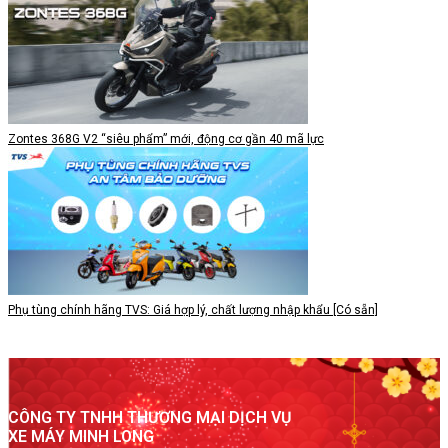
Zontes 368G V2 “siêu phẩm” mới, động cơ gần 40 mã lực
Phụ tùng chính hãng TVS: Giá hợp lý, chất lượng nhập khẩu [Có sẵn]
CÔNG TY TNHH THƯƠNG MẠI DỊCH VỤ
XE MÁY MINH LONG