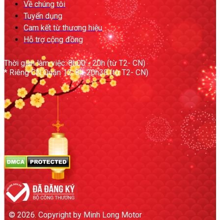
Về chúng tôi
Tuyển dụng
Cam kết từ thương hiệu
Hỗ trợ cộng đồng
Thời gian làm việc: 8h00 - 20h (từ T2- CN)
* Riêng CN Quận 12: 8h-20h30 (từ T2- CN)
© 2026. Copyright by Minh Long Motor