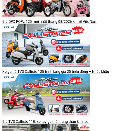
Giá GPX POPz 125 mới nhất tháng 08/2026 khi về Việt Nam
Xe ga nữ TVS Callisto 125 trình làng giá 25 triệu đồng – Nhập khẩu
Giá TVS Callisto 110: xe tay ga thời trang thân kim loại