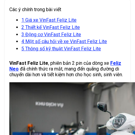
Các ý chính trong bài viết
1
Giá xe VinFast Feliz Lite
2
Thiết kế VinFast Feliz Lite
3
Động cơ VinFast Feliz Lite
4
Một số câu hỏi về xe VinFast Feliz Lite
5
Thông số kỹ thuật VinFast Feliz Lite
VinFast Feliz Lite
, phiên bản 2 pin của dòng xe
Feliz
Neo
đã chính thức ra mắt, mang đến quãng đường di
chuyển dài hơn và tiết kiệm hơn cho học sinh, sinh viên.