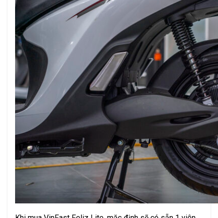
Khi mua VinFast Feliz Lite, mặc định sẽ có sẵn 1 viên