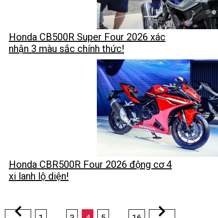
Honda CB500R Super Four 2026 xác
nhận 3 màu sắc chính thức!
Honda CBR500R Four 2026 động cơ 4
xi lanh lộ diện!
Phân
1
…
3
4
5
…
16