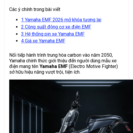
Các ý chính trong bài viết
1
Yamaha EMF 2026 mở khóa tương lai
2
Công suất động cơ xe điện EMF
3
Hệ thống pin xe Yamaha EMF
4
Giá xe Yamaha EMF
Nối tiếp hành trình trung hòa carbon vào năm 2050,
Yamaha chính thức giới thiệu đến người dùng mẫu xe
điện mang tên
Yamaha EMF
(Electro Motive Fighter)
sở hữu hiệu năng vượt trội, tiện ích.