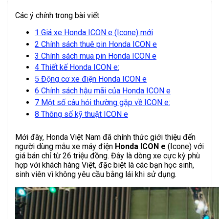
Các ý chính trong bài viết
1
Giá xe Honda ICON e (Icone) mới
2
Chính sách thuê pin Honda ICON e
3
Chính sách mua pin Honda ICON e
4
Thiết kế Honda ICON e:
5
Động cơ xe điện Honda ICON e
6
Chính sách hậu mãi của Honda ICON e
7
Một số câu hỏi thường gặp về ICON e:
8
Thông số kỹ thuật ICON e
Mới đây, Honda Việt Nam đã chính thức giới thiệu đến
người dùng mẫu xe máy điện
Honda ICON e
(Icone) với
giá bán chỉ từ 26 triệu đồng. Đây là dòng xe cực kỳ phù
hợp với khách hàng Việt, đặc biệt là các bạn học sinh,
sinh viên vì không yêu cầu bằng lái khi sử dụng.